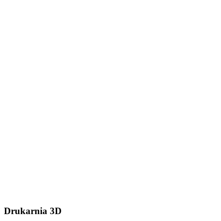
Dodaj plik (.stl, .step lub
.zip do 50MB)
Wyślij wiadomość
Drukarnia 3D