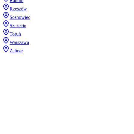
Radom
Rzeszów
Sosnowiec
Szczecin
Toruń
Warszawa
Zabrze
Dodaj plik (.stl, .step lub 