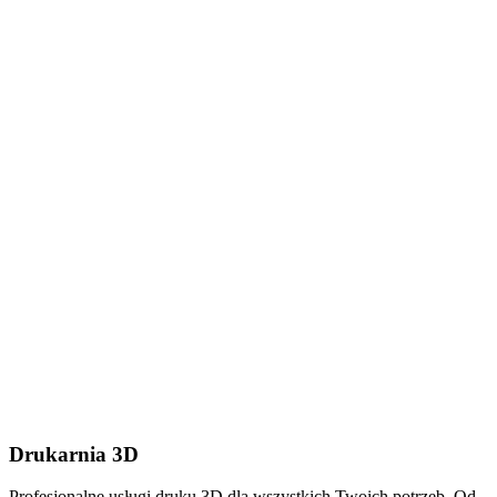
Dodaj plik (.stl, .step lub
.zip do 50MB)
Wyślij wiadomość
Drukarnia 3D
Profesjonalne usługi druku 3D dla wszystkich Twoich potrzeb. Od