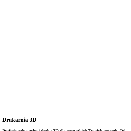
Dodaj plik (.stl, .step lub
.zip do 50MB)
Wyślij wiadomość
Drukarnia 3D
Profesjonalne usługi druku 3D dla wszystkich Twoich potrzeb. Od