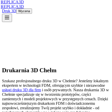
REPLICA3D
REPLICA3D
Druk 3D
Wycena
Drukarnia 3D
Chełm
Szukasz profesjonalnego druku 3D
w
Chełmie
? Jesteśmy lokalnym
ekspertem w technologii FDM, oferującym szybkie i niezawodne
usługi druku 3D dla firm
i osób prywatnych. Nasza drukarnia 3D
w
Chełmie
specjalizuje się w tworzeniu prototypów, części
zamiennych i modeli projektowych w przystępnych cenach. Dzięki
najnowocześniejszym drukarkom FDM i doświadczonemu
zespołowi, zrealizujemy Twój projekt szybko i dokładnie - od