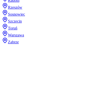
Radom
Rzeszów
Sosnowiec
Szczecin
Toruń
Warszawa
Zabrze
Dodaj plik (.stl, .step lub 