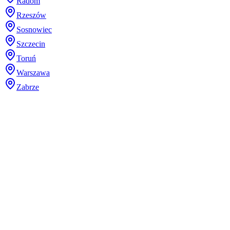
Radom
Rzeszów
Sosnowiec
Szczecin
Toruń
Warszawa
Zabrze
Dodaj plik (.stl, .step lub 