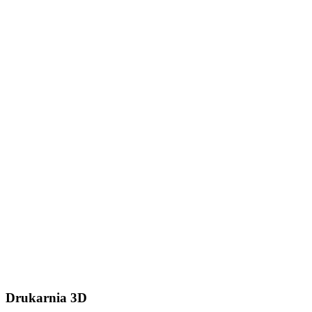
Dodaj plik (.stl, .step lub
.zip do 50MB)
Wyślij wiadomość
Drukarnia 3D