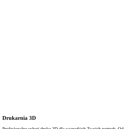
Dodaj plik (.stl, .step lub
.zip do 50MB)
Wyślij wiadomość
Drukarnia 3D
Profesjonalne usługi druku 3D dla wszystkich Twoich potrzeb. Od