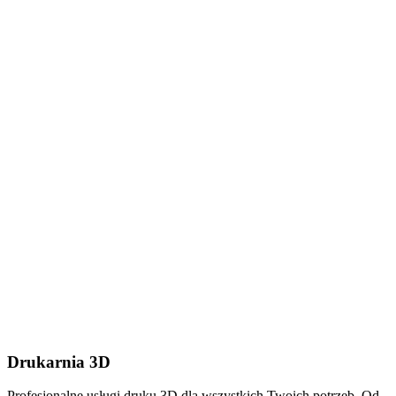
Dodaj plik (.stl, .step lub
.zip do 50MB)
Wyślij wiadomość
Drukarnia 3D
Profesjonalne usługi druku 3D dla wszystkich Twoich potrzeb. Od