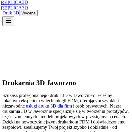
REPLICA3D
REPLICA3D
Druk 3D
Wycena
Drukarnia 3D
Jaworzno
Szukasz profesjonalnego druku 3D
w
Jaworznie
? Jesteśmy
lokalnym ekspertem w technologii FDM, oferującym szybkie i
niezawodne
usługi druku 3D dla firm
i osób prywatnych. Nasza
drukarnia 3D
w
Jaworznie
specjalizuje się w tworzeniu prototypów,
części zamiennych i modeli projektowych w przystępnych cenach.
Dzięki najnowocześniejszym drukarkom FDM i doświadczonemu
zespołowi, zrealizujemy Twój projekt szybko i dokładnie - od