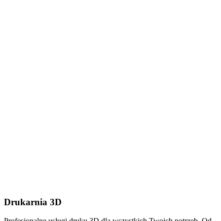
Dodaj plik (.stl, .step lub
.zip do 50MB)
Wyślij wiadomość
Drukarnia 3D
Profesjonalne usługi druku 3D dla wszystkich Twoich potrzeb. Od