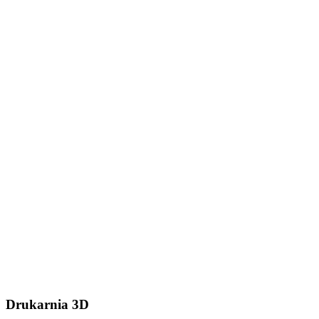
Dodaj plik (.stl, .step lub
.zip do 50MB)
Wyślij wiadomość
Drukarnia 3D