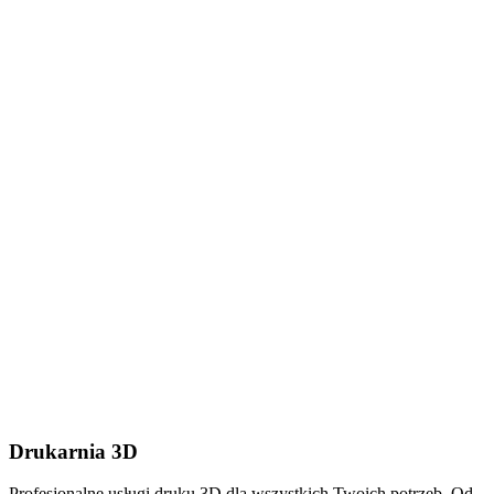
Dodaj plik (.stl, .step lub
.zip do 50MB)
Wyślij wiadomość
Drukarnia 3D
Profesjonalne usługi druku 3D dla wszystkich Twoich potrzeb. Od