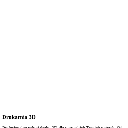
Dodaj plik (.stl, .step lub
.zip do 50MB)
Wyślij wiadomość
Drukarnia 3D
Profesjonalne usługi druku 3D dla wszystkich Twoich potrzeb. Od