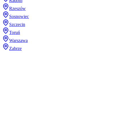
Radom
Rzeszów
Sosnowiec
Szczecin
Toruń
Warszawa
Zabrze
Dodaj plik (.stl, .step lub 