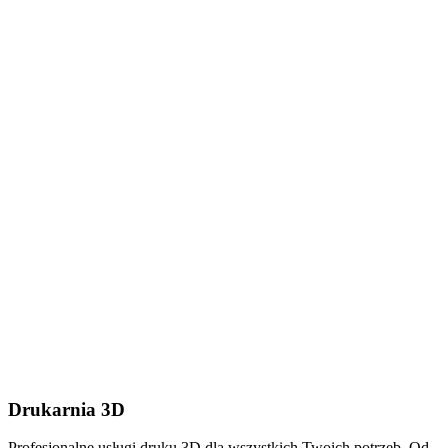
Dodaj plik (.stl, .step lub
.zip do 50MB)
Wyślij wiadomość
Drukarnia 3D
Profesjonalne usługi druku 3D dla wszystkich Twoich potrzeb. Od