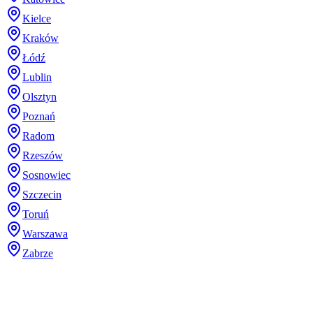
Kielce
Kraków
Łódź
Lublin
Olsztyn
Poznań
Radom
Rzeszów
Sosnowiec
Szczecin
Toruń
Warszawa
Zabrze