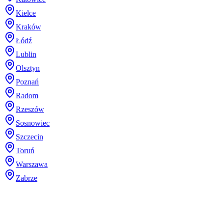
Kielce
Kraków
Łódź
Lublin
Olsztyn
Poznań
Radom
Rzeszów
Sosnowiec
Szczecin
Toruń
Warszawa
Zabrze