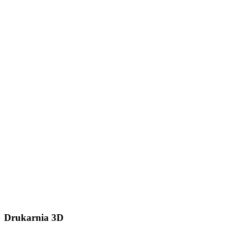
Dodaj plik (.stl, .step lub
.zip do 50MB)
Wyślij wiadomość
Drukarnia 3D