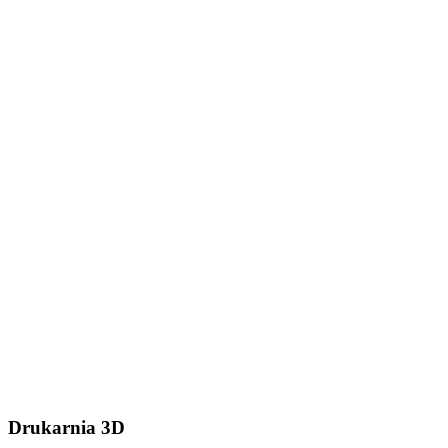
Dodaj plik (.stl, .step lub
.zip do 50MB)
Wyślij wiadomość
Drukarnia 3D