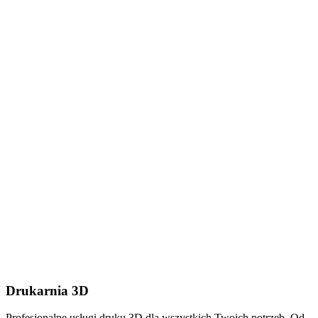
Dodaj plik (.stl, .step lub
.zip do 50MB)
Wyślij wiadomość
Drukarnia 3D
Profesjonalne usługi druku 3D dla wszystkich Twoich potrzeb. Od