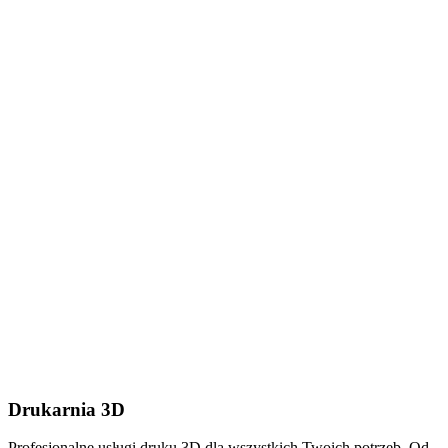
Dodaj plik (.stl, .step lub
.zip do 50MB)
Wyślij wiadomość
Drukarnia 3D
Profesjonalne usługi druku 3D dla wszystkich Twoich potrzeb. Od