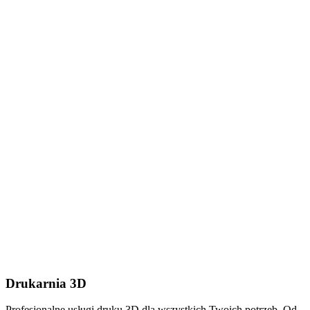
Dodaj plik (.stl, .step lub
.zip do 50MB)
Wyślij wiadomość
Drukarnia 3D
Profesjonalne usługi druku 3D dla wszystkich Twoich potrzeb. Od