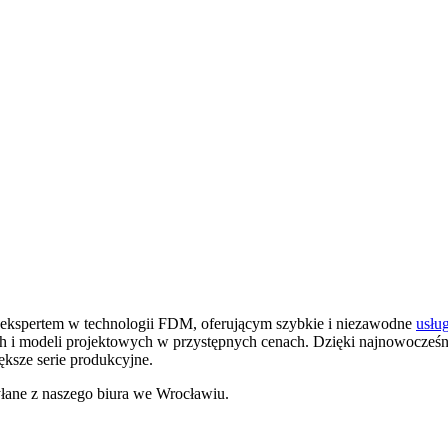
 ekspertem w technologii FDM, oferującym szybkie i niezawodne
usłu
ych i modeli projektowych w przystępnych cenach. Dzięki najnowocz
ksze serie produkcyjne.
łane z naszego biura we Wrocławiu.