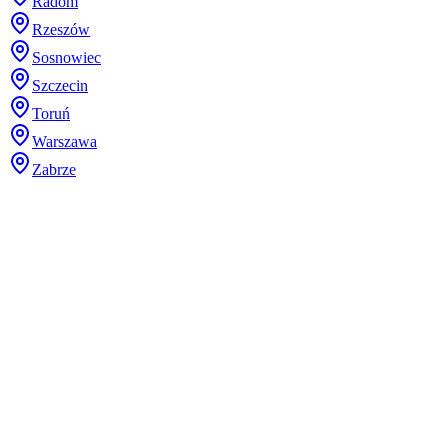
Radom
Rzeszów
Sosnowiec
Szczecin
Toruń
Warszawa
Zabrze
Dodaj plik (.stl, .step lub 