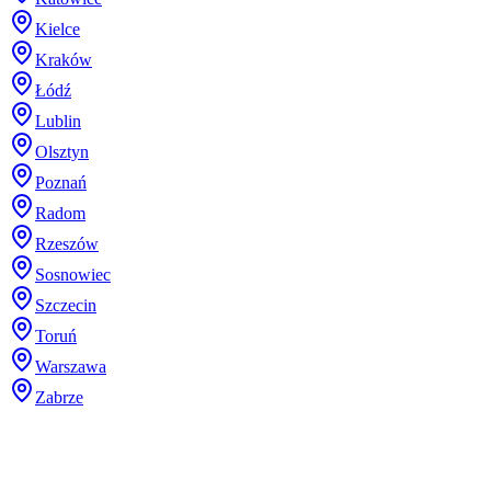
Kielce
Kraków
Łódź
Lublin
Olsztyn
Poznań
Radom
Rzeszów
Sosnowiec
Szczecin
Toruń
Warszawa
Zabrze