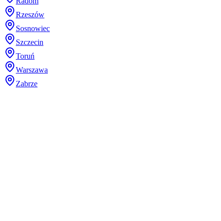
Radom
Rzeszów
Sosnowiec
Szczecin
Toruń
Warszawa
Zabrze
Dodaj plik (.stl, .step lub 