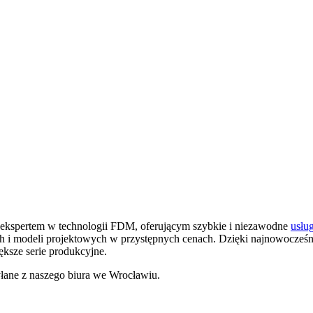
 ekspertem w technologii FDM, oferującym szybkie i niezawodne
usłu
ych i modeli projektowych w przystępnych cenach. Dzięki najnowocz
ksze serie produkcyjne.
łane z naszego biura we Wrocławiu.