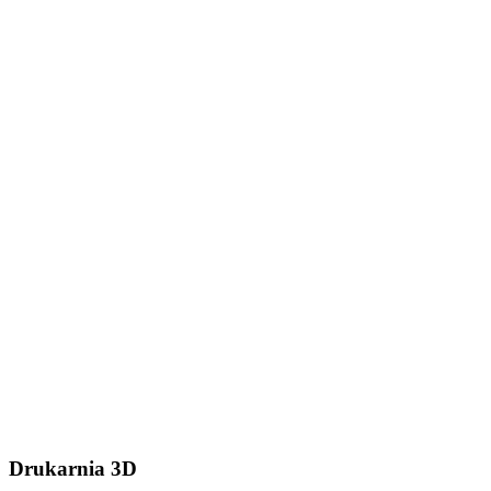
Dodaj plik (.stl, .step lub
.zip do 50MB)
Wyślij wiadomość
Drukarnia 3D